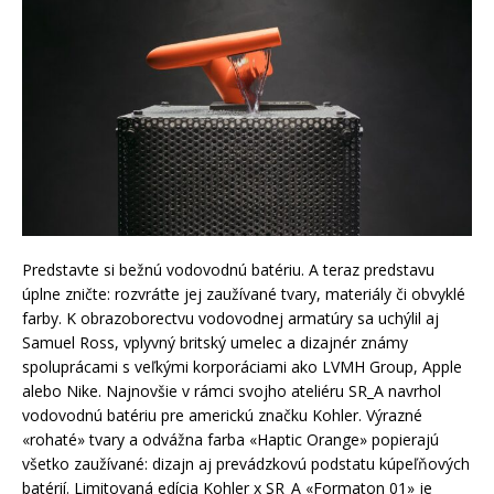
Predstavte si bežnú vodovodnú batériu. A teraz predstavu
úplne zničte: rozvráťte jej zaužívané tvary, materiály či obvyklé
farby. K obrazoborectvu vodovodnej armatúry sa uchýlil aj
Samuel Ross, vplyvný britský umelec a dizajnér známy
spoluprácami s veľkými korporáciami ako LVMH Group, Apple
alebo Nike. Najnovšie v rámci svojho ateliéru SR_A navrhol
vodovodnú batériu pre americkú značku Kohler. Výrazné
«rohaté» tvary a odvážna farba «Haptic Orange» popierajú
všetko zaužívané: dizajn aj prevádzkovú podstatu kúpeľňových
batérií. Limitovaná edícia Kohler x SR_A «Formaton 01» je