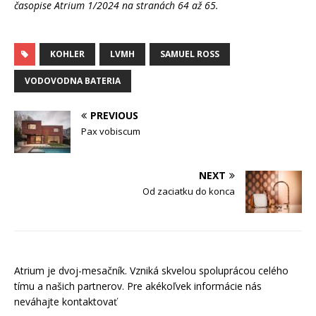
časopise Atrium 1/2024 na stranách 64 až 65.
KOHLER
LVMH
SAMUEL ROSS
VODOVODNA BATERIA
PREVIOUS
Pax vobiscum
NEXT
Od zaciatku do konca
Atrium je dvoj-mesačník. Vzniká skvelou spoluprácou celého
tímu a našich partnerov. Pre akékoľvek informácie nás
neváhajte kontaktovať