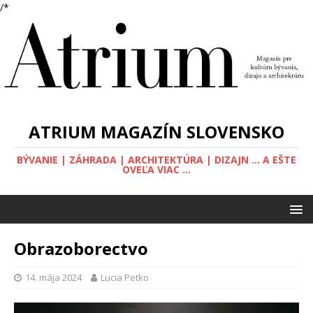
/*
ATRIUM MAGAZÍN SLOVENSKO
BÝVANIE | ZÁHRADA | ARCHITEKTÚRA | DIZAJN ... A EŠTE
OVEĽA VIAC ...
Obrazoborectvo
14. mája 2024
Lucia Petko