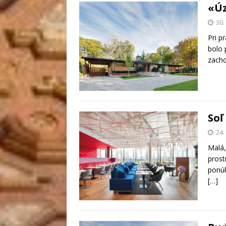
«Úz
30.
Pri p
bolo 
zacho
Soľ
24.
Malá,
prost
ponúk
[…]