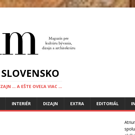
 SLOVENSKO
JN ... A EŠTE OVEĽA VIAC ...
INTERIÉR
DIZAJN
EXTRA
EDITORIÁL
I
Atriu
spolu