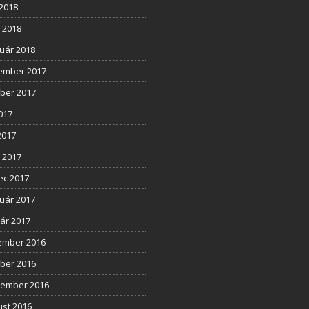
2018
l 2018
uár 2018
ember 2017
ber 2017
2017
2017
l 2017
ec 2017
uár 2017
ár 2017
ember 2016
ber 2016
tember 2016
st 2016