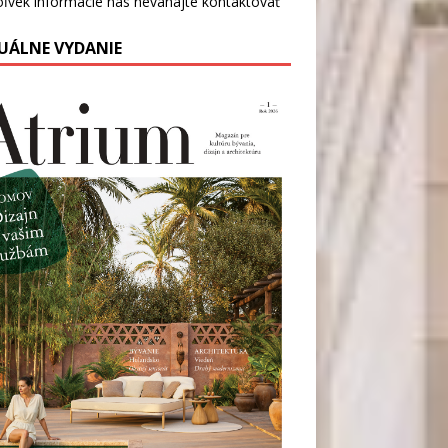
oľvek informácie nás
neváhajte kontaktovať
UÁLNE VYDANIE