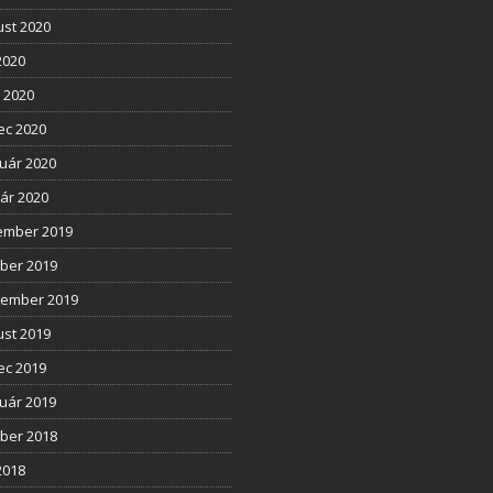
st 2020
2020
l 2020
ec 2020
uár 2020
ár 2020
ember 2019
ber 2019
tember 2019
st 2019
ec 2019
uár 2019
ber 2018
2018