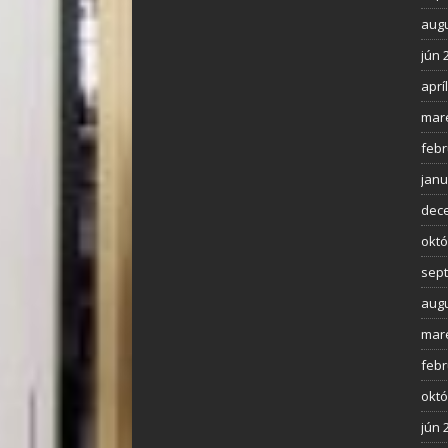
augu
jún 
aprí
mar
febr
janu
dec
októ
sep
augu
mar
febr
októ
jún 