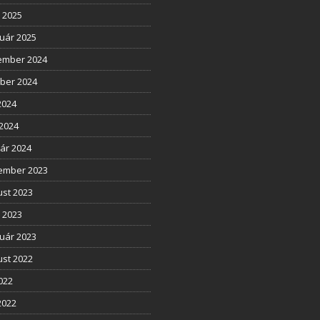
l 2025
uár 2025
ember 2024
ber 2024
2024
2024
ár 2024
ember 2023
st 2023
l 2023
uár 2023
st 2022
2022
2022