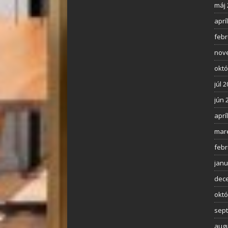
máj 
aprí
febr
nov
októ
júl 
jún 
aprí
mar
febr
janu
dec
októ
sep
augu