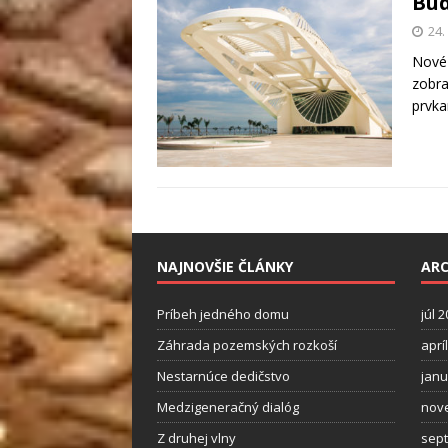
Bud
24.
Nové 
zobra
prvka
NAJNOVŠIE ČLÁNKY
ARC
Príbeh jedného domu
júl 
Záhrada pozemských rozkoší
aprí
Nestarnúce dedičstvo
janu
Medzigeneračný dialóg
nov
Z druhej vlny
sep