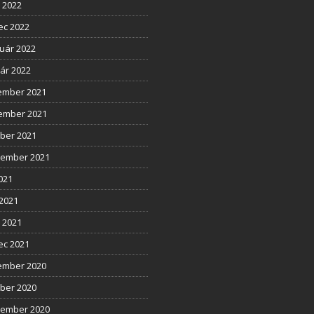
l 2022
ec 2022
uár 2022
ár 2022
ember 2021
ember 2021
ber 2021
tember 2021
2021
2021
l 2021
ec 2021
ember 2020
ber 2020
tember 2020