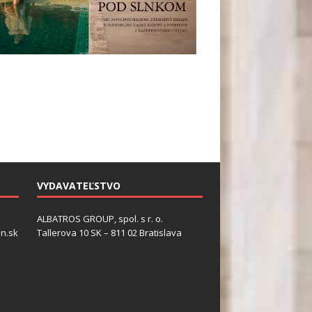
VYDAVATEĽSTVO
ALBATROS GROUP, spol. s r. o.
n.sk
Tallerova 10 SK – 811 02 Bratislava