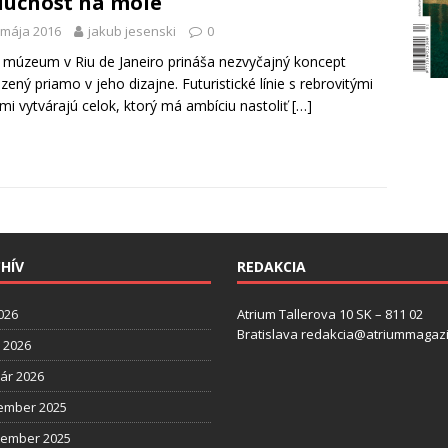
úcnosť na móle
 mája 2016
jakub jesenski
0
múzeum v Riu de Janeiro prináša nezvyčajný koncept
zený priamo v jeho dizajne. Futuristické línie s rebrovitými
mi vytvárajú celok, ktorý má ambíciu nastoliť
[…]
HÍV
REDAKCIA
2026
Atrium Tallerova 10 SK – 811 02
Bratislava redakcia@atriummagazi
l 2026
ár 2026
ember 2025
tember 2025