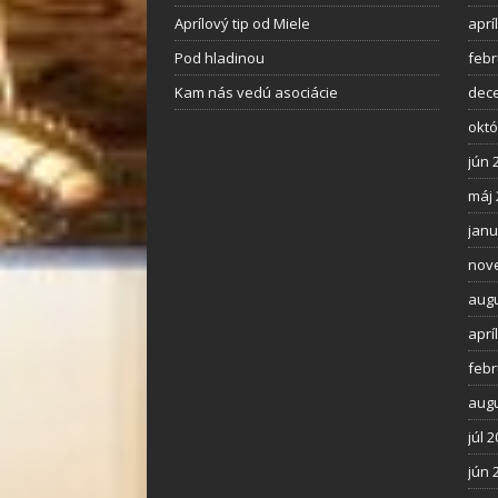
Aprílový tip od Miele
aprí
Pod hladinou
febr
Kam nás vedú asociácie
dec
októ
jún 
máj 
janu
nov
augu
aprí
febr
augu
júl 
jún 