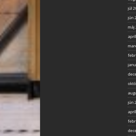
júl 
jún 
máj 
aprí
mar
febr
janu
dec
októ
augu
jún 
aprí
febr
dec