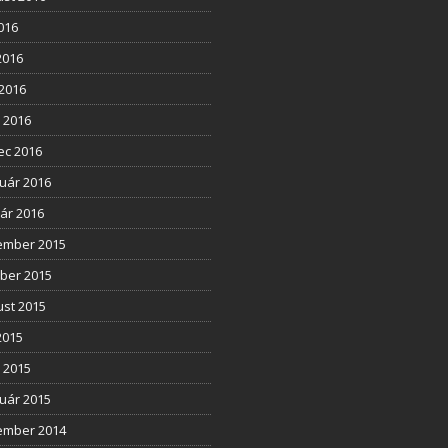
2016
2016
2016
l 2016
ec 2016
uár 2016
ár 2016
ember 2015
ber 2015
st 2015
2015
l 2015
uár 2015
ember 2014