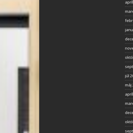
aprí
mar
febr
janu
dec
nov
októ
sep
júl 
máj 
aprí
mar
dec
októ
sep