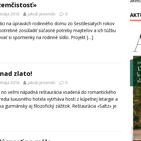
akék
emčistosť»
 mája 2016
jakub jesenski
0
AKT
ráci na úpravách rodinného domu zo šesťdesiatych rokov
potrebné zosúladiť súčasné potreby majiteľov a ich túžbu
vať si spomienky na rodinné sídlo. Projekt
[…]
 nad zlato!
 mája 2016
jakub jesenski
0
 no veľmi nápadná reštaurácia vsadená do romantického
redia luxusného hotela vytrháva hostí z kúpeľnej letargie a
a gurmánsky aj filozofický zážitok. Reštaurácia «Saltz» je