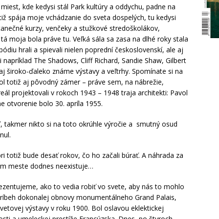
miest, kde kedysi stál Park kultúry a oddychu, padne na
iž spája moje vchádzanie do sveta dospelých, tu kedysi
 tanečné kurzy, venčeky a stužkové stredoškolákov,
tá moja bola práve tu. Veľká sála sa zasa na dlhé roky stala
ódiu hrali a spievali nielen poprední československí, ale aj
li napríklad The Shadows, Cliff Richard, Sandie Shaw, Gilbert
 aj široko-ďaleko známe výstavy a veľtrhy. Spomínate si na
ol totiž aj pôvodný zámer – práve sem, na nábrežie,
ál projektovali v rokoch 1943 – 1948 traja architekti: Pavol
e otvorenie bolo 30. apríla 1955.
, takmer nikto si na toto okrúhle výročie a smutný osud
nul.
totiž bude desať rokov, čo ho začali búrať. A náhrada za
nom meste dodnes neexistuje…
ezentujeme, ako to vedia robiť vo svete, aby nás to mohlo
ad príbeh dokonalej obnovy monumentálneho Grand Palais,
i Svetovej výstavy v roku 1900. Bol oslavou eklektickej
sti a umeleckej prestíže Francúzska. Dnes, po štyroch