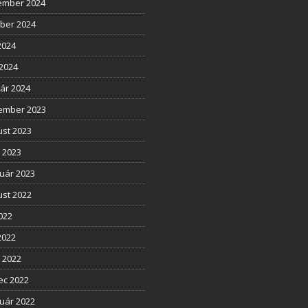
ember 2024
ber 2024
2024
2024
ár 2024
ember 2023
st 2023
l 2023
uár 2023
st 2022
2022
2022
l 2022
ec 2022
uár 2022