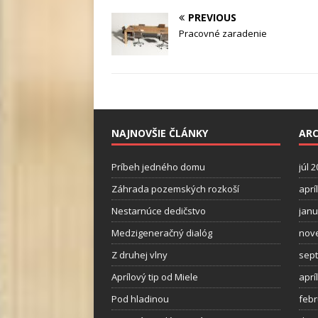
PREVIOUS
Pracovné zaradenie
NAJNOVŠIE ČLÁNKY
ARC
Príbeh jedného domu
júl 
Záhrada pozemských rozkoší
aprí
Nestarnúce dedičstvo
janu
Medzigeneračný dialóg
nov
Z druhej vlny
sep
Aprílový tip od Miele
aprí
Pod hladinou
febr