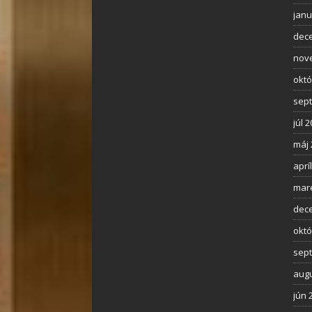
janu
dec
nov
októ
sep
júl 
máj 
aprí
mar
dec
októ
sep
augu
jún 