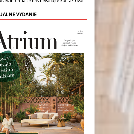
oľvek informácie nás
neváhajte kontaktovať
UÁLNE VYDANIE