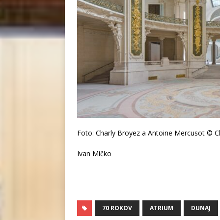
Foto: Charly Broyez a Antoine Mercusot © Cha
Ivan Mičko
70 ROKOV
ATRIUM
DUNAJ