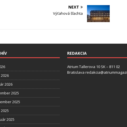
NEXT
Výťahová šľachta
HÍV
REDAKCIA
2026
Atrium Tallerova 10 SK – 811 02
Bratislava redakcia@atriummagazi
l 2026
ár 2026
ember 2025
tember 2025
l 2025
uár 2025