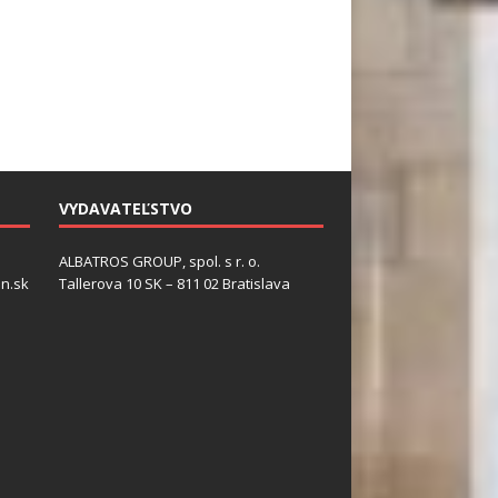
VYDAVATEĽSTVO
ALBATROS GROUP, spol. s r. o.
n.sk
Tallerova 10 SK – 811 02 Bratislava