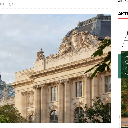
akék
riál
0
AKT