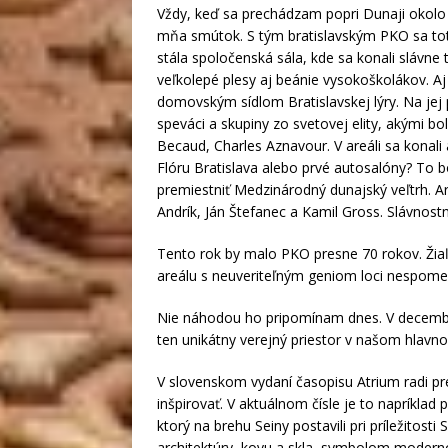
Vždy, keď sa prechádzam popri Dunaji okolo 
mňa smútok. S tým bratislavským PKO sa tot
stála spoločenská sála, kde sa konali slávne
veľkolepé plesy aj beánie vysokoškolákov. Aj 
domovským sídlom Bratislavskej lýry. Na jej p
speváci a skupiny zo svetovej elity, akými bo
Becaud, Charles Aznavour. V areáli sa konali
Flóru Bratislava alebo prvé autosalóny? To b
premiestniť Medzinárodný dunajský veľtrh. Are
Andrík, Ján Štefanec a Kamil Gross. Slávnostn
Tento rok by malo PKO presne 70 rokov. Žiaľ
areálu s neuveriteľným geniom loci nespome
Nie náhodou ho pripomínam dnes. V decembri 
ten unikátny verejný priestor v našom hlav
V slovenskom vydaní časopisu Atrium radi pr
inšpirovať. V aktuálnom čísle je to napríkl
ktorý na brehu Seiny postavili pri príležitost
architektúry, kovu a skla, symbolom moderno