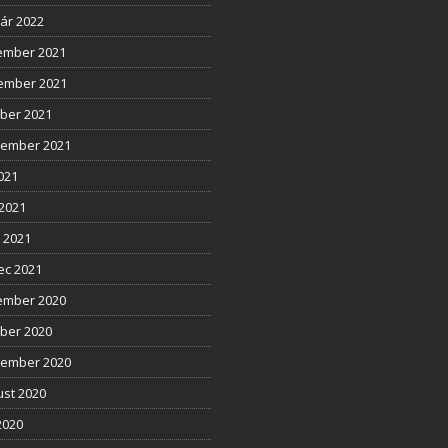
ár 2022
ember 2021
ember 2021
ber 2021
tember 2021
2021
2021
l 2021
ec 2021
ember 2020
ber 2020
tember 2020
st 2020
2020