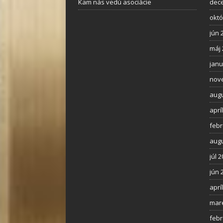
Kam nás vedú asociácie
dec
októ
jún 
máj 
janu
nov
augu
aprí
febr
augu
júl 
jún 
aprí
mar
febr