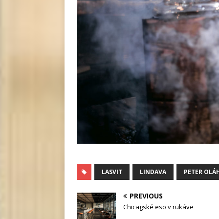
LASVIT
LINDAVA
PETER OLÁ
PREVIOUS
Chicagské eso v rukáve