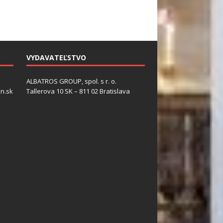
VYDAVATEĽSTVO
ALBATROS GROUP, spol. s r. o.
n.sk
Tallerova 10 SK – 811 02 Bratislava