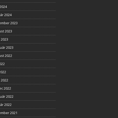
2024
ár 2024
ember 2023
st 2023
l 2023
uár 2023
st 2022
2022
2022
l 2022
ec 2022
uár 2022
ár 2022
ember 2021