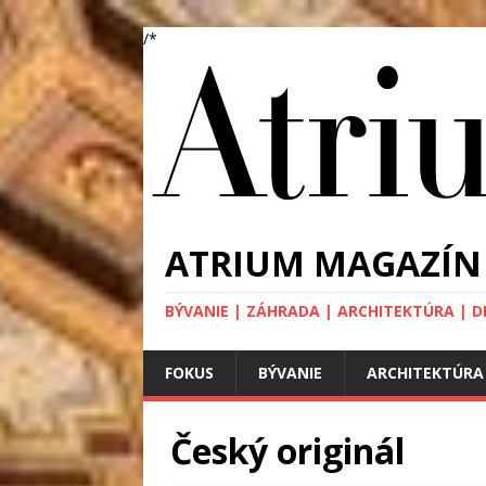
/*
ATRIUM MAGAZÍN
BÝVANIE | ZÁHRADA | ARCHITEKTÚRA | DIZA
FOKUS
BÝVANIE
ARCHITEKTÚRA
Český originál