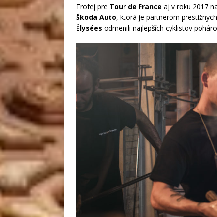
Trofej pre
Tour de France
aj v roku 2017 na
Škoda Auto
, ktorá je partnerom prestížnyc
Élysées
odmenili najlepších cyklistov pohá