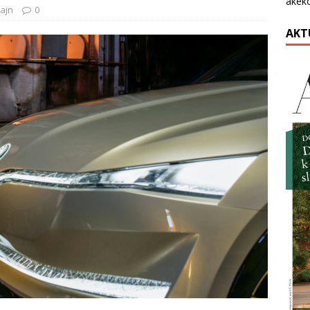
akék
ajn
0
AKT