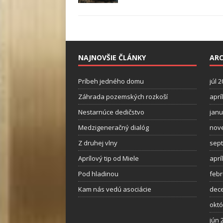
NAJNOVŠIE ČLÁNKY
ARC
Príbeh jedného domu
júl 
Záhrada pozemských rozkoší
aprí
Nestarnúce dedičstvo
janu
Medzigeneračný dialóg
nov
Z druhej vlny
sep
Aprílový tip od Miele
aprí
Pod hladinou
febr
Kam nás vedú asociácie
dec
októ
jún 