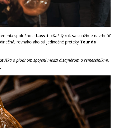
ocenenia spoločnosť
Lasvit
. «Každý rok sa snažíme navrhnúť
 jedinečná, rovnako ako sú jedinečné preteky
Tour de
Matúška o plodnom spojení medzi dizajnérom a remeselníkmi.
.