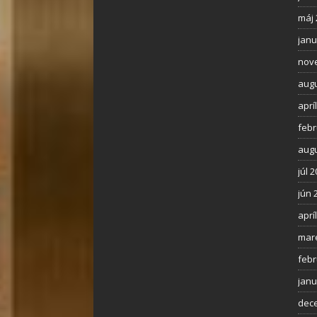
máj 
janu
nov
augu
aprí
febr
augu
júl 
jún 
aprí
mar
febr
janu
dec