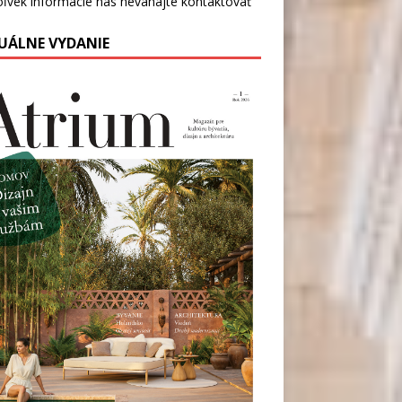
oľvek informácie nás
neváhajte kontaktovať
UÁLNE VYDANIE