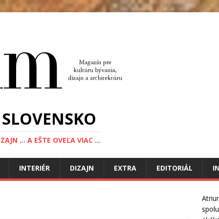
 SLOVENSKO
JN ... A EŠTE OVEĽA VIAC ...
INTERIÉR
DIZAJN
EXTRA
EDITORIÁL
I
Atriu
spolu