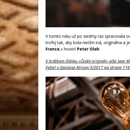
V tomto roku už po siedmy raz spracovala 
trofej tak, aby bola niečím iná, originálna a
France
,» hovorí
Peter Olah
.
V krátkom článku «Český originál» píše Ivan 
Vyšiel v časopise Atrium 5/2017 na strane 116