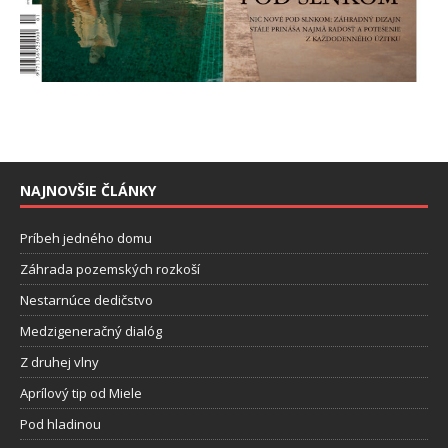
NAJNOVŠIE ČLÁNKY
Príbeh jedného domu
Záhrada pozemských rozkoší
Nestarnúce dedičstvo
Medzigeneračný dialóg
Z druhej vlny
Aprílový tip od Miele
Pod hladinou