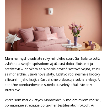
Mám na mysli dvadsiate roky minulého storočia. Bola to totiž
zvláštna a svojím spôsobom aj úžasná doba. Skúste si ju
predstaviť – len včera sa skončila hrozná svetová vojna, zrútili
sa monarchie, vznikli nové štáty, ľudstvo robí nesmelé krôčiky
s lietaním, jeho krajšia časť si smelo skracuje sukne a vlasy. A
konečne bombardovanie strieda stavebný ošiaľ. Nielen v
Bratislave.
Včera som mal v Zlatých Moravciach, v mojom milom rodisku,
pomaturitné stretnutie po takmer šesťdesiatich rokoch. Aj