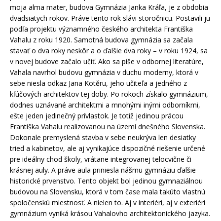
moja alma mater, budova Gymnázia Janka Kráľa, je z obdobia
dvadsiatych rokov. Práve tento rok slávi storočnicu. Postavili ju
podľa projektu významného českého architekta Františka
Vahalu z roku 1920. Samotná budova gymnázia sa začala
stavať o dva roky neskôr a o ďalšie dva roky – v roku 1924, sa
v novej budove začalo učiť. Ako sa píše v odbornej literatúre,
Vahala navrhol budovu gymnázia v duchu moderny, ktorá v
sebe niesla odkaz Jana Kotěru, jeho učiteľa a jedného z
kľúčových architektov tej doby. Po rokoch získalo gymnázium,
dodnes uznávané architektmi a mnohými inými odborníkmi,
ešte jeden jedinečný prívlastok. Je totiž jedinou prácou
Františka Vahalu realizovanou na území dnešného Slovenska.
Dokonale premyslená stavba v sebe neukrýva len desiatky
tried a kabinetov, ale aj vynikajúce dispozičné riešenie určené
pre ideálny chod školy, vrátane integrovanej telocvične či
krásnej auly. A práve aula priniesla nášmu gymnáziu ďalšie
historické prvenstvo. Tento objekt bol jedinou gymnaziálnou
budovou na Slovensku, ktorá v tom čase mala takúto vlastnú
spoločenskú miestnosť. A nielen to. Aj v interiéri, aj v exteriéri
gymnázium vyniká krásou Vahalovho architektonického jazyka.