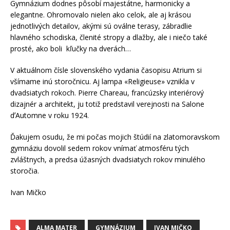
Gymnázium dodnes pôsobí majestátne, harmonicky a
elegantne. Ohromovalo nielen ako celok, ale aj krásou
jednotlivých detailov, akými sú oválne terasy, zábradlie
hlavného schodiska, členité stropy a dlažby, ale i niečo také
prosté, ako boli kľučky na dverách…
V aktuálnom čísle slovenského vydania časopisu Atrium si
všímame inú storočnicu. Aj lampa «Religieuse» vznikla v
dvadsiatych rokoch. Pierre Chareau, francúzsky interiérový
dizajnér a architekt, ju totiž predstavil verejnosti na Salone
dʼAutomne v roku 1924.
Ďakujem osudu, že mi počas mojich štúdií na zlatomoravskom
gymnáziu dovolil sedem rokov vnímať atmosféru tých
zvláštnych, a predsa úžasných dvadsiatych rokov minulého
storočia.
Ivan Mičko
ALMA MATER
GYMNÁZIUM
IVAN MIČKO