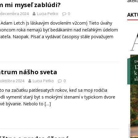
akék
 mi myseľ zablúdi?
 decembra 2024
Lucia Petko
0
AKT
 Adam Letch (s láskavým dovolením v2com) Tieto úvahy
 koncom roka nemajú byť bedákaním nad neľahkým údelom
ateľa. Naopak. Písať a vydávať časopisy stále považujem
trum nášho sveta
 októbra 2024
Lucia Petko
0
to na začiatku päťdesiatych rokov, keď sa moji rodičia
dli vymeniť starý byt s mokrými stenami v typickom dvore
vé bývanie. Nebolo to
[…]