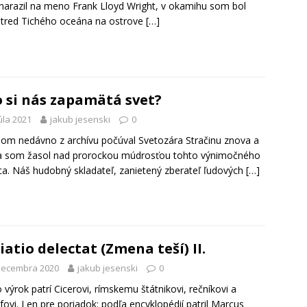
 narazil na meno Frank Lloyd Wright, v okamihu som bol
tred Tichého oceána na ostrove
[…]
 si nás zapamätá svet?
júla 2021
jakub jesenski
0
om nedávno z archívu počúval Svetozára Stračinu znova a
a som žasol nad prorockou múdrosťou tohto výnimočného
a. Náš hudobný skladateľ, zanietený zberateľ ľudových
[…]
iatio delectat (Zmena teší) II.
decembra 2020
jakub jesenski
0
 výrok patrí Cicerovi, rímskemu štátnikovi, rečníkovi a
ofovi. Len pre poriadok: podľa encyklopédií patril Marcus