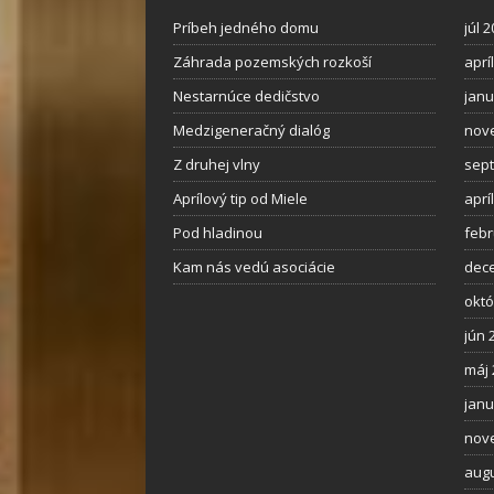
Príbeh jedného domu
júl 
Záhrada pozemských rozkoší
aprí
Nestarnúce dedičstvo
janu
Medzigeneračný dialóg
nov
Z druhej vlny
sep
Aprílový tip od Miele
aprí
Pod hladinou
febr
Kam nás vedú asociácie
dec
októ
jún 
máj 
janu
nov
augu