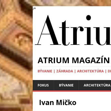
/*
ATRIUM MAGAZÍN
BÝVANIE | ZÁHRADA | ARCHITEKTÚRA | DIZA
FOKUS
BÝVANIE
ARCHITEKTÚRA
Ivan Mičko