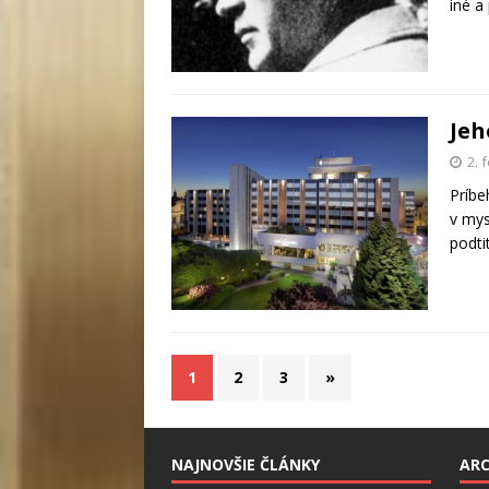
iné a
Jeh
2. 
Príbe
v mys
podti
1
2
3
»
NAJNOVŠIE ČLÁNKY
ARC