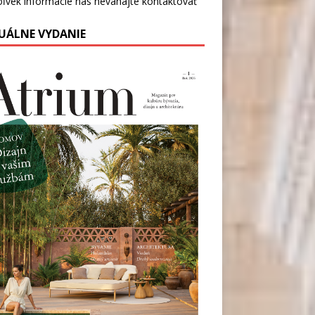
oľvek informácie nás
neváhajte kontaktovať
UÁLNE VYDANIE