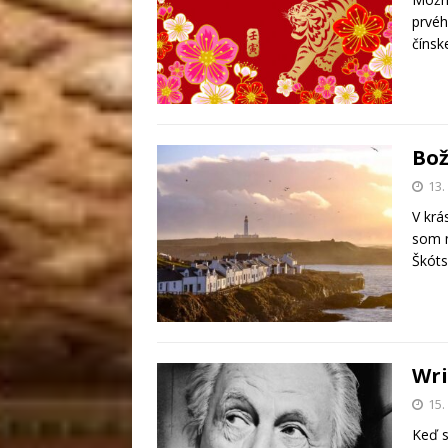
prvéh
čínsk
Bož
13.
V krá
som n
Škóts
Wri
15.
Keď s