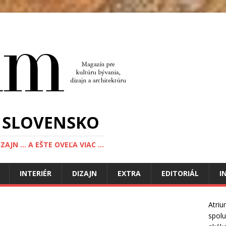
 SLOVENSKO
JN ... A EŠTE OVEĽA VIAC ...
INTERIÉR
DIZAJN
EXTRA
EDITORIÁL
I
Atriu
spolu