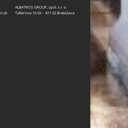
ALBATROS GROUP, spol. s r. o.
n.sk
Tallerova 10 SK – 811 02 Bratislava