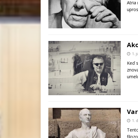
Atria
upros
Ako
1. 
Keď s
znov
umelc
Var
1. 
Tento
filoz