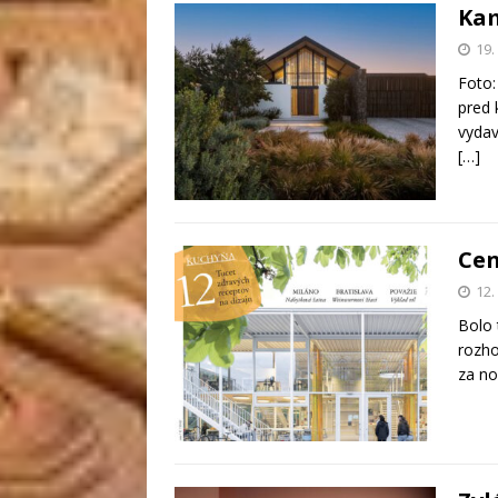
Kam
19.
Foto:
pred
vydav
[…]
Cen
12.
Bolo 
rozho
za no