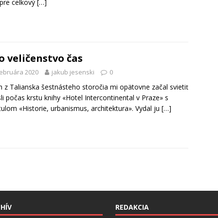
 pre celkový
[…]
o veličenstvo čas
februára 2020
jakub jesenski
0
h z Talianska šestnásteho storočia mi opätovne začal svietiť
li počas krstu knihy «Hotel Intercontinental v Praze» s
tulom «Historie, urbanismus, architektura». Vydal ju
[…]
HÍV
REDAKCIA