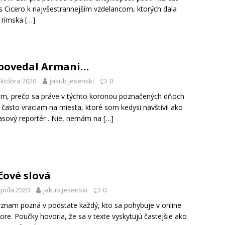
us Cicero k najvšestrannejším vzdelancom, ktorých dala
 rímska
[…]
povedal Armani…
októbra 2020
jakub jesenski
0
m, prečo sa práve v týchto koronou poznačených dňoch
 často vraciam na miesta, ktoré som kedysi navštívil ako
asový reportér . Nie, nemám na
[…]
čové slová
apríla 2020
jakub jesenski
0
ýznam pozná v podstate každý, kto sa pohybuje v online
tore. Poučky hovoria, že sa v texte vyskytujú častejšie ako