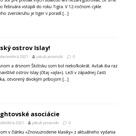
o februára vstúpili do roku Tigra. V 12-ročnom cykle
eho zverokruhu je tiger v poradí
[…]
ský ostrov Islay!
 decembra 2021
jakub jesenski
0
snom a drsnom Škótsku som bol niekoľkokrát. Avšak iba raz
avštívil ostrov Islay (čítaj «ajla»). Leží v západnej časti
ka, otvorený divokým príbojom
[…]
ghtovské asociácie
 októbra 2021
jakub jesenski
0
om v článku «Znovuzrodenie klasiky» z aktuálneho vydania