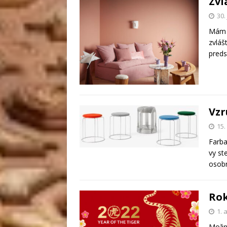
Zvl
30.
Mám n
zvláš
preds
Vzr
15.
Farba
vy st
osobn
Rok
1. 
Možno