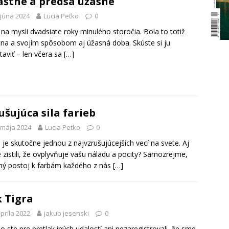
áštne a predsa úžasné
 júna 2024
Lucia Petko
0
a mysli dvadsiate roky minulého storočia. Bola to totiž
tna a svojím spôsobom aj úžasná doba. Skúste si ju
taviť – len včera sa
[…]
ušujúca sila farieb
 mája 2024
Lucia Petko
0
 je skutočne jednou z najvzrušujúcejších vecí na svete. Aj
e zistili, že ovplyvňuje vašu náladu a pocity? Samozrejme,
ý postoj k farbám každého z nás
[…]
 Tigra
apríla 2022
jakub jesenski
0
 ste pre pretlak iných udalostí ani nezaregistrovali, že sme