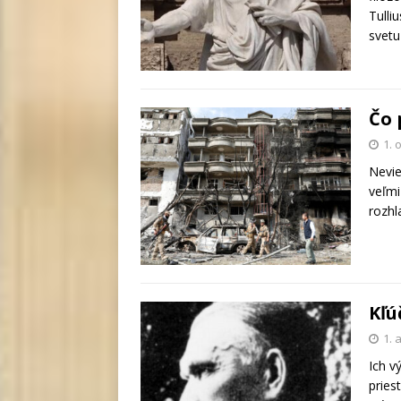
Tulli
svetu
Čo 
1. 
Nevie
veľmi
rozhl
Kľú
1. 
Ich v
pries