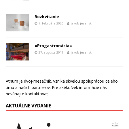
Rozkvitanie
7. februára 2020
jakub jesenski
«Progastronácia»
27. augusta 2019
jakub jesenski
Atrium je dvoj-mesačník. Vzniká skvelou spoluprácou celého
tímu a našich partnerov. Pre akékoľvek informácie nás
neváhajte kontaktovať
AKTUÁLNE VYDANIE