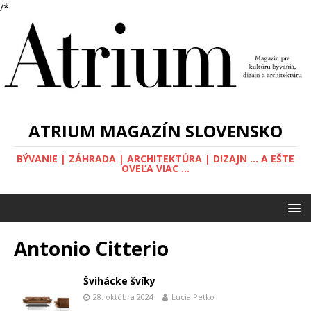
/*
ATRIUM MAGAZÍN SLOVENSKO
BÝVANIE | ZÁHRADA | ARCHITEKTÚRA | DIZAJN ... A EŠTE
OVEĽA VIAC ...
Antonio Citterio
Švihácke švíky
28. októbra 2024
Lucia Petko