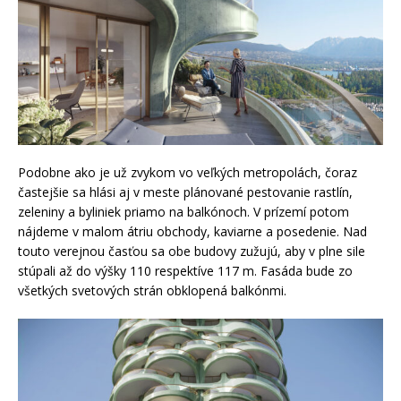
Podobne ako je už zvykom vo veľkých metropolách, čoraz
častejšie sa hlási aj v meste plánované pestovanie rastlín,
zeleniny a byliniek priamo na balkónoch. V prízemí potom
nájdeme v malom átriu obchody, kaviarne a posedenie. Nad
touto verejnou časťou sa obe budovy zužujú, aby v plne sile
stúpali až do výšky 110 respektíve 117 m. Fasáda bude zo
všetkých svetových strán obklopená balkónmi.