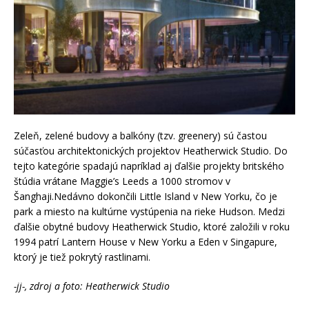
Zeleň, zelené budovy a balkóny (tzv. greenery) sú častou
súčasťou architektonických projektov Heatherwick Studio. Do
tejto kategórie spadajú napríklad aj ďalšie projekty britského
štúdia vrátane Maggie’s Leeds a 1000 stromov v
Šanghaji.Nedávno dokončili Little Island v New Yorku, čo je
park a miesto na kultúrne vystúpenia na rieke Hudson. Medzi
ďalšie obytné budovy Heatherwick Studio, ktoré založili v roku
1994 patrí Lantern House v New Yorku a Eden v Singapure,
ktorý je tiež pokrytý rastlinami.
-jj-, zdroj a foto: Heatherwick Studio