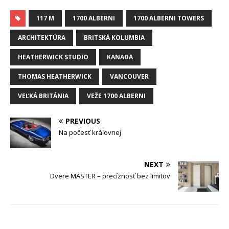
117 M
1700 ALBERNI
1700 ALBERNI TOWERS
ARCHITEKTÚRA
BRITSKÁ KOLUMBIA
HEATHERWICK STUDIO
KANADA
THOMAS HEATHERWICK
VANCOUVER
VEĽKÁ BRITÁNIA
VEŽE 1700 ALBERNI
PREVIOUS
Na počesť kráľovnej
NEXT
Dvere MASTER – precíznosť bez limitov