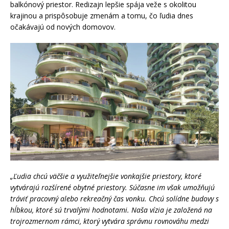
balkónový priestor. Redizajn lepšie spája veže s okolitou
krajinou a prispôsobuje zmenám a tomu, čo ľudia dnes
očakávajú od nových domovov.
„Ľudia chcú väčšie a využiteľnejšie vonkajšie priestory, ktoré
vytvárajú rozšírené obytné priestory. Súčasne im však umožňujú
tráviť pracovný alebo rekreačný čas vonku. Chcú solídne budovy s
hĺbkou, ktoré sú trvalými hodnotami. Naša vízia je založená na
trojrozmernom rámci, ktorý vytvára správnu rovnováhu medzi