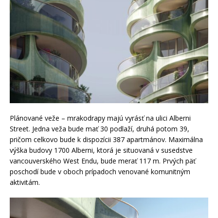
Plánované veže – mrakodrapy majú vyrásť na ulici Alberni
Street. Jedna veža bude mať 30 podlaží, druhá potom 39,
pričom celkovo bude k dispozícii 387 apartmánov. Maximálna
výška budovy 1700 Alberni, ktorá je situovaná v susedstve
vancouverského West Endu, bude merať 117 m. Prvých päť
poschodí bude v oboch prípadoch venované komunitným
aktivitám.