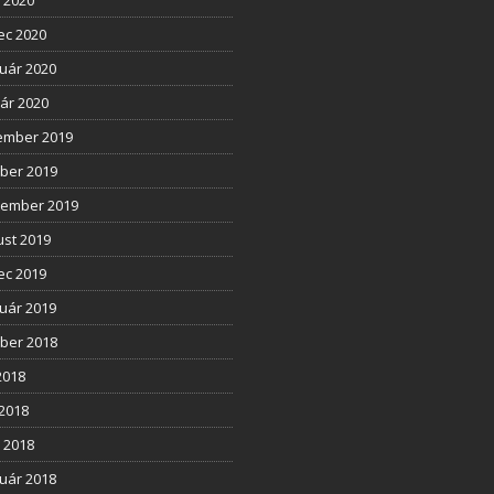
l 2020
ec 2020
uár 2020
ár 2020
ember 2019
ber 2019
tember 2019
st 2019
ec 2019
uár 2019
ber 2018
2018
2018
l 2018
uár 2018