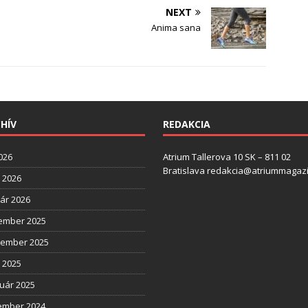
NEXT
Anima sana
HÍV
REDAKCIA
2026
Atrium Tallerova 10 SK – 811 02
Bratislava redakcia@atriummagazi
l 2026
ár 2026
ember 2025
tember 2025
l 2025
uár 2025
ember 2024