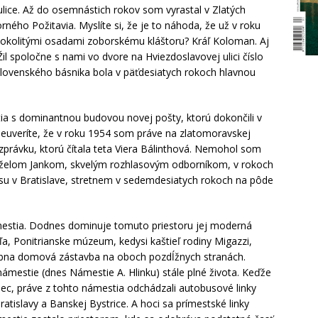
lice. Až do osemnástich rokov som vyrastal v Zlatých
ného Požitavia. Myslíte si, že je to náhoda, že už v roku
kolitými osadami zoborskému kláštoru? Kráľ Koloman. Aj
il spoločne s nami vo dvore na Hviezdoslavovej ulici číslo
ovenského básnika bola v päťdesiatych rokoch hlavnou
ia s dominantnou budovou novej pošty, ktorú dokončili v
neuveríte, že v roku 1954 som práve na zlatomoravskej
rozprávku, ktorú čítala teta Viera Bálinthová. Nemohol som
manželom Jankom, skvelým rozhlasovým odborníkom, v rokoch
su v Bratislave, stretnem v sedemdesiatych rokoch na pôde
ámestia. Dodnes dominuje tomuto priestoru jej moderná
a, Ponitrianske múzeum, kedysi kaštieľ rodiny Migazzi,
vábna domová zástavba na oboch pozdĺžnych stranách.
ámestie (dnes Námestie A. Hlinku) stále plné života. Keďže
bec, práve z tohto námestia odchádzali autobusové linky
ratislavy a Banskej Bystrice. A hoci sa prímestské linky