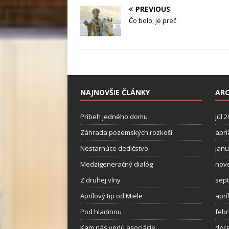
PREVIOUS
Čo bolo, je preč
NAJNOVŠIE ČLÁNKY
ARC
Príbeh jedného domu
júl 
Záhrada pozemských rozkoší
aprí
Nestarnúce dedičstvo
janu
Medzigeneračný dialóg
nov
Z druhej vlny
sep
Aprílový tip od Miele
aprí
Pod hladinou
febr
Kam nás vedú asociácie
dec