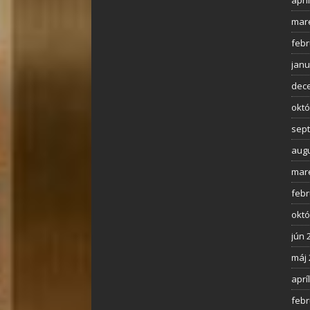
aprí
mar
febr
janu
dec
októ
sep
augu
mar
febr
októ
jún 
máj 
aprí
febr