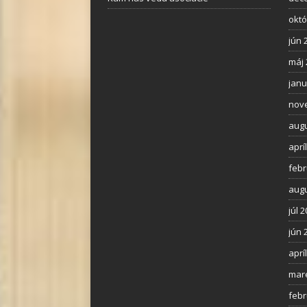
októ
jún 
máj 
janu
nov
augu
aprí
febr
augu
júl 
jún 
aprí
mar
febr