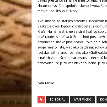
dávno presťahovali na iné miesto, Hlavné ná
zlatomoravského spoločenského života. Spom
matkou do škôlky či školy.
Ako sme sa so starším bratom Ľubomírom mus
basketbalovou loptou chceli dostať z domu 
Kráľa. Na námestí sme sa stretávali so spol
prvé rande. A keď sa blížil odchod poslednýc
nekonečne sladké prvé bozky. Pokojne o se
svoje mesto. Iste, viac ako päťdesiat rokov 
rodiska leží na srdci rovnako ako «Gottwalďá
z našich verejných priestranstiev – nech sú k
nehovorte, že je to vec niekoho iného. Je to
Ivan Mičko
EDITORIÁL
IVAN MIČKO
KON