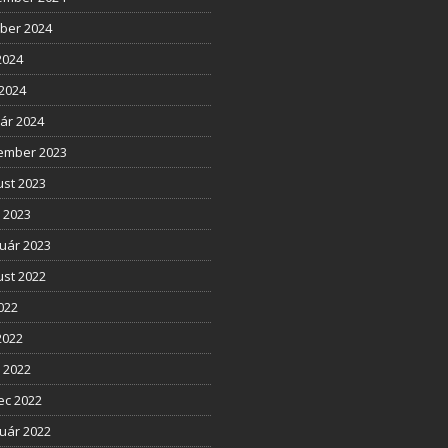
ber 2024
2024
2024
ár 2024
ember 2023
st 2023
l 2023
uár 2023
st 2022
2022
2022
l 2022
ec 2022
uár 2022