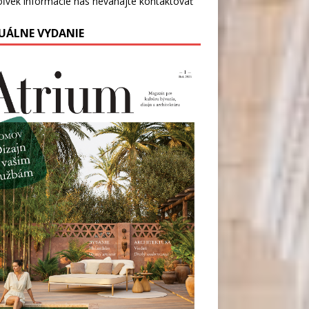
oľvek informácie nás
neváhajte kontaktovať
UÁLNE VYDANIE