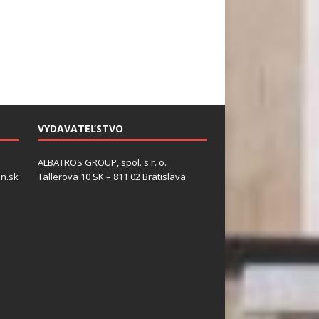
VYDAVATEĽSTVO
ALBATROS GROUP, spol. s r. o.
n.sk
Tallerova 10 SK – 811 02 Bratislava