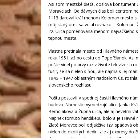
Asi som mestské dieťa, doslova konzument u
Moravciach. Od dávnych čias boli centrom hor
1113 daroval kráľ menom Koloman mesto s o
môj starý otec sa volal rovnako – Koloman. Ž
22. Ulica pomenovaná menom najväčšieho sl
tepnou mesta.
Vlastne pretínala mesto od Hlavného námest
roku 1951, až po cestu do Topoľčianok. Asi 
pošte videl po prvý raz v živote televízor a 
tušiť, že sa nielen s ňou, ale najmä s jej 
1945 – 1947 oblastným riaditeľom Čs. rozhla
slovenského rozhlasu.
Poštu postavili v spodnej časti Hlavného n
budova. Námestie vymedzujú ulice Janka Kráľ
Bernolákova a Župná ulica, ale aj neveľmi 
Napriek tomuto hendikepu bolo a je Hlavné n
Zlaté Moravce boli odjakživa tzv. spádová o
nielen do okolitých dedín, ale aj expresy do B