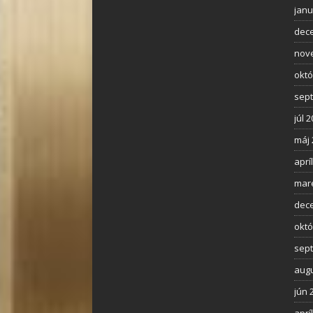
janu
dec
nov
októ
sep
júl 
máj 
aprí
mar
dec
októ
sep
augu
jún 