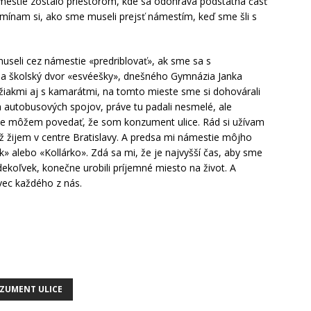
mestie zostalo priestorom, kde sa odohráva podstatná časť
ínam si, ako sme museli prejsť námestím, keď sme šli s
eli cez námestie «predriblovať», ak sme sa s
na školský dvor «esvéešky», dnešného Gymnázia Janka
užiakmi aj s kamarátmi, na tomto mieste sme si dohovárali
h autobusových spojov, práve tu padali nesmelé, ale
be môžem povedať, že som konzument ulice. Rád si užívam
už žijem v centre Bratislavy. A predsa mi námestie môjho
k» alebo «Kollárko». Zdá sa mi, že je najvyšší čas, aby sme
dekoľvek, konečne urobili príjemné miesto na život. A
 vec každého z nás.
ZUMENT ULICE