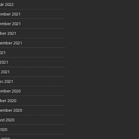
ár 2022
ember 2021
ember 2021
ber 2021
tember 2021
2021
2021
l 2021
ec 2021
ember 2020
ber 2020
tember 2020
st 2020
2020