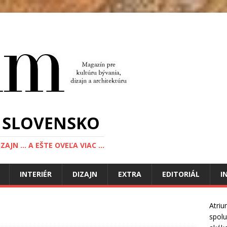
 SLOVENSKO
JN ... A EŠTE OVEĽA VIAC ...
INTERIÉR
DIZAJN
EXTRA
EDITORIÁL
I
Atriu
spolu