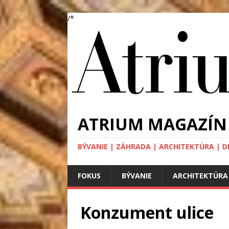
/*
ATRIUM MAGAZÍN
BÝVANIE | ZÁHRADA | ARCHITEKTÚRA | DIZA
FOKUS
BÝVANIE
ARCHITEKTÚRA
Konzument ulice