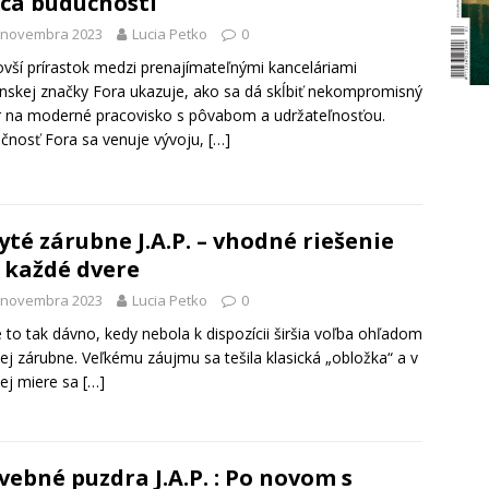
ca budúcnosti
. novembra 2023
Lucia Petko
0
vší prírastok medzi prenajímateľnými kanceláriami
nskej značky Fora ukazuje, ako sa dá skĺbiť nekompromisný
 na moderné pracovisko s pôvabom a udržateľnosťou.
čnosť Fora sa venuje vývoju,
[…]
yté zárubne J.A.P. – vhodné riešenie
 každé dvere
. novembra 2023
Lucia Petko
0
e to tak dávno, kedy nebola k dispozícii širšia voľba ohľadom
ej zárubne. Veľkému záujmu sa tešila klasická „obložka“ a v
ej miere sa
[…]
vebné puzdra J.A.P. : Po novom s