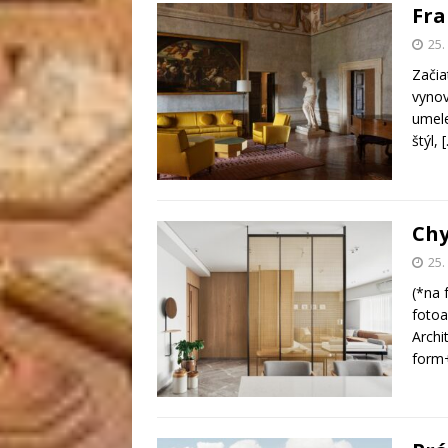
Fra
25
Začia
vynov
umele
štýl,
Chy
25
(*na 
fotoa
Archi
form+