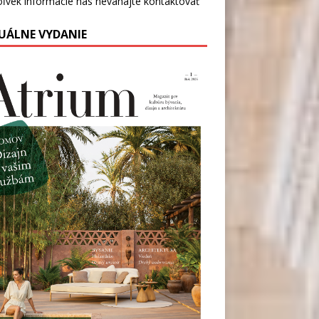
oľvek informácie nás
neváhajte kontaktovať
UÁLNE VYDANIE