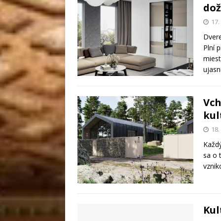
dož
17.
Dvere
Plní 
miest
ujasn
Vch
kul
18.
Každý
sa o 
vznik
Kul