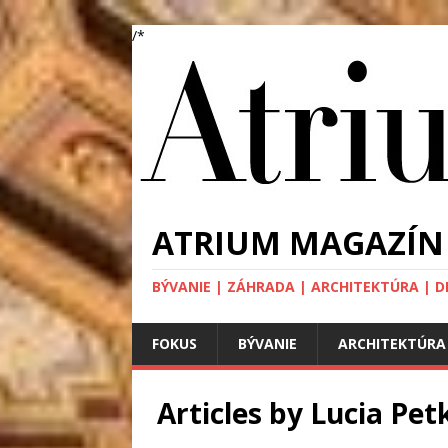
/*
ATRIUM MAGAZÍN
BÝVANIE | ZÁHRADA | ARCHITEKTÚRA | DIZA
FOKUS
BÝVANIE
ARCHITEKTÚRA
Articles by
Lucia Pet