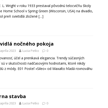
. L. Wright v roku 1933 prestaval pôvodnú telocvičňu školy
ide Home School v Spring Green (Wisconsin, USA) na divadlo,
ol preň svietidlá zložené
[…]
vidlá nočného pokoja
 apríla 2023
Lucia Petko
0
ovanosť, účel a prenikavá elegancia. Trendy súčasných
í sú v skutočnosti nadčasovými hodnotami, ktoré nikdy
dú z módy. E01 Posteľ «Sileo» od Maxalto hľadá rovnováhu
rna stavba
 apríla 2023
Lucia Petko
0