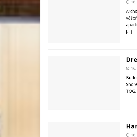
16.
Archi
vášeň
apart
[…]
Dre
16.
Budov
Shore
TOG, 
Har
16.