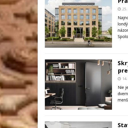
Prá
25
Najno
londý
názor
Spolo
Skr
pre
14
Nie j
dvern
menš
Sta