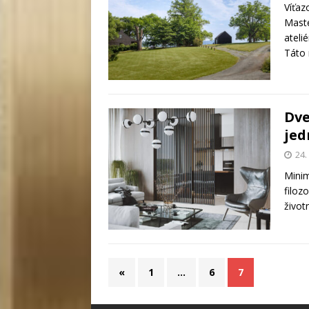
Víťaz
Maste
ateli
Táto
Dve
jed
24.
Minim
filoz
život
«
1
…
6
7