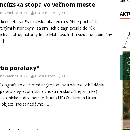
akék
ncúzska stopa vo večnom meste
. novembra 2023
Lucia Petko
0
AKT
tkom leta sa Francúzska akadémia v Ríme pochválila
enými historickými sálami. Ich dizajn zverila do rúk
cky zdatnej autorky Indie Mahdavi. Indiin vizuálne jedinečný
[…]
ba paralaxy*
. novembra 2023
Lucia Petko
0
fotografii: rozdiel medzi výrezom skutočnosti v hľadáčiku
parátu a výrezom skutočnosti na skutočnej snímke)
tektonické a dizajnérske štúdio UF+O (skratka Urban
object, India) nedávno
[…]