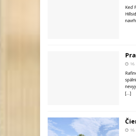
Keď F
Hills
navrh
Pra
16.
Rafin
spáln
nevyj
[…]
Čie
16.