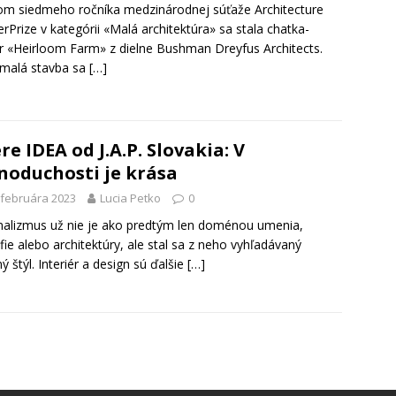
om siedmeho ročníka medzinárodnej súťaže Architecture
rPrize v kategórii «Malá architektúra» sa stala chatka-
ér «Heirloom Farm» z dielne Bushman Dreyfus Architects.
 malá stavba sa
[…]
re IDEA od J.A.P. Slovakia: V
noduchosti je krása
 februára 2023
Lucia Petko
0
alizmus už nie je ako predtým len doménou umenia,
ofie alebo architektúry, ale stal sa z neho vyhľadávaný
ný štýl. Interiér a design sú ďalšie
[…]