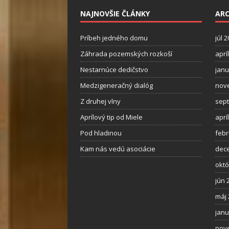
NAJNOVŠIE ČLÁNKY
ARC
Príbeh jedného domu
júl 
Záhrada pozemských rozkoší
aprí
Nestarnúce dedičstvo
janu
Medzigeneračný dialóg
nov
Z druhej vlny
sep
Aprílový tip od Miele
aprí
Pod hladinou
febr
Kam nás vedú asociácie
dec
októ
jún 
máj 
janu
nov