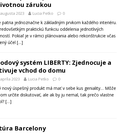
ivotnou zárukou
 augusta 2023
Lucia Petko
0
 patria jednoznačne k základným prvkom každého interiéru.
predovšetkým praktickú funkciu oddelenia jednotlivých
ností. Pokiaľ je v rámci plánovania alebo rekonštrukcie včas
ený účel
[…]
odový systém LIBERTY: Zjednocuje a
tivuje vchod do domu
 apríla 2023
Lucia Petko
0
 nový úspešný produkt má mať v sebe kus geniality… Môže
tom určite diskutovať, ale ak by ju nemal, tak prečo vlastne
ol?
[…]
túra Barcelony