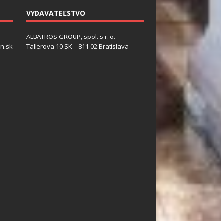
VYDAVATEĽSTVO
ALBATROS GROUP, spol. s r. o.
n.sk
Tallerova 10 SK – 811 02 Bratislava