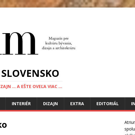
 SLOVENSKO
JN ... A EŠTE OVEĽA VIAC ...
INTERIÉR
DIZAJN
EXTRA
EDITORIÁL
I
ko
Atriu
spolu