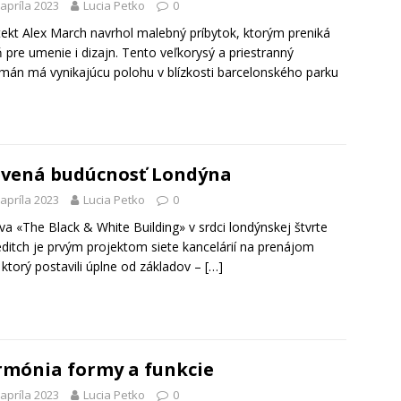
 apríla 2023
Lucia Petko
0
tekt Alex March navrhol malebný príbytok, ktorým preniká
 pre umenie i dizajn. Tento veľkorysý a priestranný
mán má vynikajúcu polohu v blízkosti barcelonského parku
vená budúcnosť Londýna
 apríla 2023
Lucia Petko
0
a «The Black & White Building» v srdci londýnskej štvrte
ditch je prvým projektom siete kancelárií na prenájom
ktorý postavili úplne od základov –
[…]
mónia formy a funkcie
 apríla 2023
Lucia Petko
0